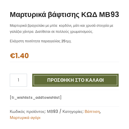
Μαρτυρικά βάφτισης ΚΩΔ ΜΒ93
Μαρτυρικά βραχιολάκι με μπλε κορδόνι, μάτι και χρυσά στοιχεία με
γαλάζια χάντρα. Διατίθεται σε πολλούς χρωματισμούς.
Ελάχιστη ποσότητα παραγγελίας 25τμχ.
€
1.40
Μαρτυρικά
ΠΡΟΣΘΉΚΗ ΣΤΟ ΚΑΛΆΘΙ
βάφτισης
ΚΩΔ
ΜΒ93
[ti_wishlists_addtowishlist]
ποσότητα
Κωδικός προϊόντος:
ΜΒ93
Κατηγορίες:
Βάπτιση
,
Μαρτυρικά αγόρι