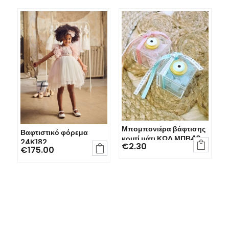
Μπομπονιέρα βάφτισης
Βαφτιστικό φόρεμα
κουτί μάτι ΚΩΔ ΜΠΒ40
24Κ182

€
2.30

€
175.00