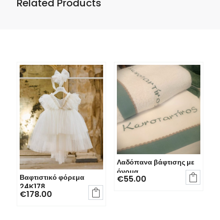
Related Products
Λαδόπανα βάφτισης με
όνομα
Βαφτιστικό φόρεμα

€
55.00
24Κ178

€
178.00