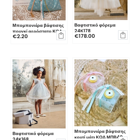
Βαφτιστικό φόρεμα
Μπομπονιέρα βάφτισης
24Κ178
πουγκί αερόστατο ΚΩΔ


€
178.00
€
2.20
ΜΠΒ92
Μπομπονιέρα βάφτισης
Βαφτιστικό φόρεμα
κουτί μάτι ΚΩΔ ΜΠΒ40
24Κ168